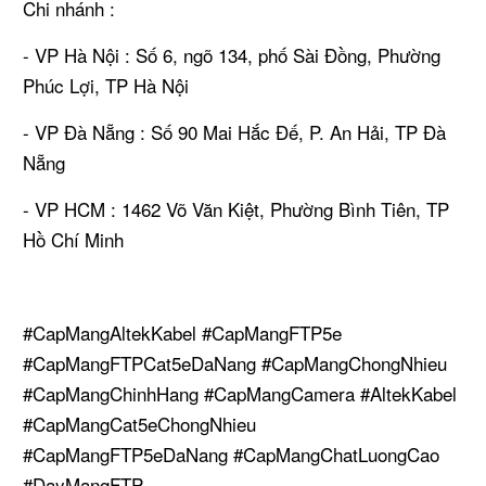
Chi nhánh :
- VP Hà Nội : Số 6, ngõ 134, phố Sài Đồng, Phường
Phúc Lợi, TP Hà Nội
- VP Đà Nẵng : Số 90 Mai Hắc Đế, P. An Hải, TP Đà
Nẵng
- VP HCM : 1462 Võ Văn Kiệt, Phường Bình Tiên, TP
Hồ Chí Minh
#CapMangAltekKabel #CapMangFTP5e
#CapMangFTPCat5eDaNang #CapMangChongNhieu
#CapMangChinhHang #CapMangCamera #AltekKabel
#CapMangCat5eChongNhieu
#CapMangFTP5eDaNang #CapMangChatLuongCao
#DayMangFTP