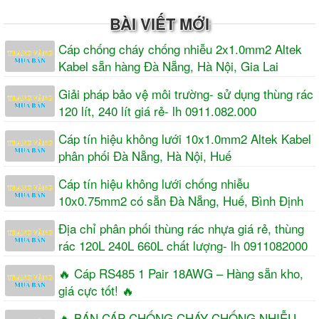
BÀI VIẾT MỚI
Cáp chống cháy chống nhiễu 2x1.0mm2 Altek
Kabel sẵn hàng Đà Nẵng, Hà Nội, Gia Lai
Giải pháp bảo vệ môi trường- sử dụng thùng rác
120 lít, 240 lít giá rẻ- lh 0911.082.000
Cáp tín hiệu không lưới 10x1.0mm2 Altek Kabel
phân phối Đà Nẵng, Hà Nội, Huế
Cáp tín hiệu không lưới chống nhiễu
10x0.75mm2 có sẵn Đà Nẵng, Huế, Bình Định
Địa chỉ phân phối thùng rác nhựa giá rẻ, thùng
rác 120L 240L 660L chất lượng- lh 0911082000
🔥 Cáp RS485 1 Pair 18AWG – Hàng sẵn kho,
giá cực tốt! 🔥
🔥 BÁN CÁP CHỐNG CHÁY CHỐNG NHIỄU