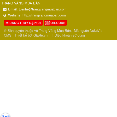
TRANG VÀNG MUA BÁN
Email:
Lienhe@trangvangmuaban.com
Website:
http://trangvangmuaban.com
ĐANG TRUY CẬP: 96
QR-CODE
© Bản quyền thuộc về
Trang Vàng Mua Bán
.
Mã nguồn
NukeViet
CMS
.
Thiết kế bởi GiáRẻ.vn.
|
Điều khoản sử dụng